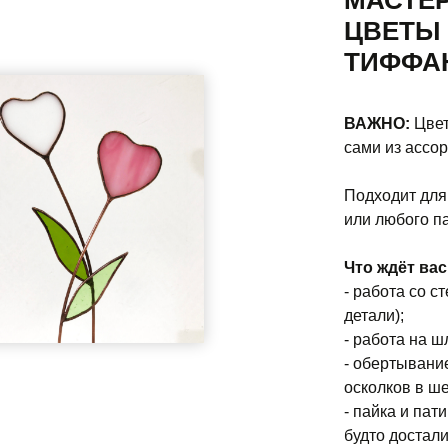
МАСТЕ
ЦВЕТЫ 
ТИФФА
ВАЖНО:
Цвет
сами из ассо
Подходит для
или любого п
Что ждёт вас
- работа со с
детали);
- работа на ш
- обертывани
осколков в ш
- пайка и пат
будто достали