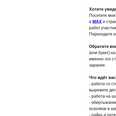
Хотите увиде
Посетите мои
в
MAX
и стра
работ участн
Переходите и 
Обратите вн
(или букет) н
именно это ст
заранее.
Что ждёт вас
- работа со с
вырежете дет
- работа на 
- обертывани
осколков в ш
- пайка и пат