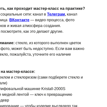
ть, как проходит мастер-класс на практике?
 социальные сети: канал в
Телеграм
,
канал
ница
ВКонтакте
— видео процесса, фото
иков и живая атмосфера создания.
посмотрите, как это делают другие.
имание:
стекло, из которого выполнен цветок
а фото, может быть недоступно. Если вам важно
екло, пожалуйста, уточните его наличие
 на мастер-классе:
теклом и стеклорезом (сами подберете стекло и
али)
шлифовальной машинке Kristall-2000S
е медной лентой — ключ к превращению
едевр
инирование — чтобы изделие выглядело так,