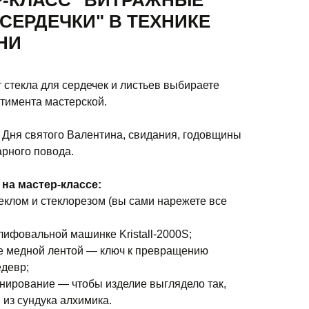
Р-КЛАСС "ВИТРАЖНЫЕ
СЕРДЕЧКИ" В ТЕХНИКЕ
НИ
 стекла для сердечек и листьев выбираете
ртимента мастерской.
 Дня святого Валентина, свидания, годовщины
арного повода.
 на мастер-классе:
теклом и стеклорезом (вы сами нарежете все
лифовальной машинке Kristall-2000S;
е медной лентой — ключ к превращению
едевр;
инирование — чтобы изделие выглядело так,
 из сундука алхимика.