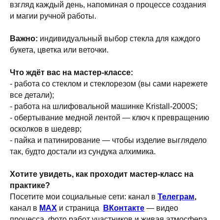
взгляд каждый день, напоминая о процессе создания
и магии ручной работы.
Важно:
индивидуальный выбор стекла для каждого
букета, цветка или веточки.
Что ждёт вас на мастер-классе:
- работа со стеклом и стеклорезом (вы сами нарежете
все детали);
- работа на шлифовальной машинке Kristall-2000S;
- обертывание медной лентой — ключ к превращению
осколков в шедевр;
- пайка и патинирование — чтобы изделие выглядело
так, будто достали из сундука алхимика.
Хотите увидеть, как проходит мастер-класс на
практике?
Посетите мои социальные сети: канал в
Телеграм
,
канал в
MAX
и страница
ВКонтакте
— видео
процесса, фото работ участников и живая атмосфера