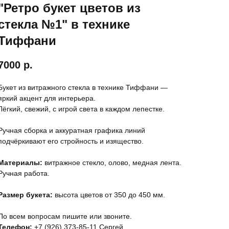
"Ретро букет цветов из
стекла №1" в технике
Тиффани
7000
р.
Букет из витражного стекла в технике Тиффани —
яркий акцент для интерьера.
Лёгкий, свежий, с игрой света в каждом лепестке.
Ручная сборка и аккуратная графика линий
подчёркивают его стройность и изящество.
Материалы:
витражное стекло, олово, медная лента.
Ручная работа.
Размер букета:
высота цветов от 350 до 450 мм.
По всем вопросам пишите или звоните.
Телефон:
+7 (926) 373-85-11 Сергей